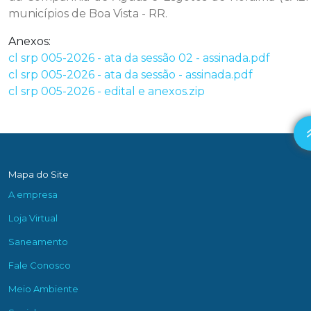
municípios de Boa Vista - RR.
Anexos:
cl srp 005-2026 - ata da sessão 02 - assinada.pdf
cl srp 005-2026 - ata da sessão - assinada.pdf
cl srp 005-2026 - edital e anexos.zip
Mapa do Site
A empresa
Loja Virtual
Saneamento
Fale Conosco
Meio Ambiente