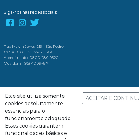
Siga-nos nas redes sociais:
Rua Melvin Jones, 219 - São Pedro
69306-610 - Boa Vista - RR
Atendimento: 0800 280 9520
Ouvidoria: (95) 4009-6171
Este site utiliza somente
ACEITAR E CONTINU
cookies absolutamente
Companhia de Águas e Esgotos de Roraima - Todos os direitos reservados
essenciais para o
funcionamento adequado.
Esses cookies garantem
funcionalidades básicas e