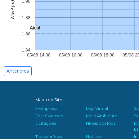
1.90
Nível (m)
1.88
Atual
Atual
1.86
1.84
05/08 14:00
05/08 16:00
05/08 18:00
05/08 2
Anteriores
Mapa do Site
A empresa
Loja Virtual
S
Fale Conosco
Meio Ambiente
So
Licitações
Níveis dos Rios
D
Es
Transparência
Notícias
In