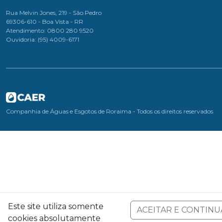
Rua Melvin Jones, 219 - São Pedro
69306-610 - Boa Vista - RR
Atendimento: 0800 280 9520
Ouvidoria: (95) 4009-6171
Companhia de Águas e Esgotos de Roraima - Todos os direitos reservados
Este site utiliza somente
ACEITAR E CONTINU
cookies absolutamente