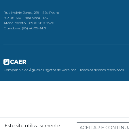
Rua Melvin Jones, 219 - São Pedro
69306-610 - Boa Vista - RR
Atendimento: 0800 280 9520
Ouvidoria: (95) 4009-6171
Companhia de Águas e Esgotos de Roraima - Todos os direitos reservados
Este site utiliza somente
ACEITAR E CONTINU