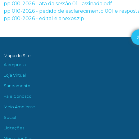
pp 010-2026 - ata da sessão 01 - assinada.pdf
pp 010-2026 - pedido de esclarecimento 001 e respost
pp 010-2026 - edital e anexos.zip
Mapa do Site
A empresa
Loja Virtual
Saneamento
Fale Conosco
Meio Ambiente
Social
Licitações
Níveis dos Rios