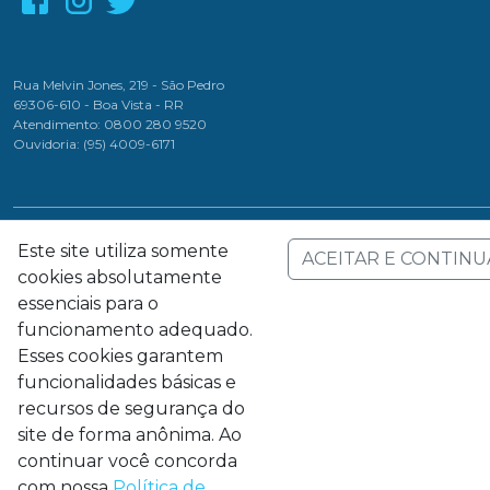
Rua Melvin Jones, 219 - São Pedro
69306-610 - Boa Vista - RR
Atendimento: 0800 280 9520
Ouvidoria: (95) 4009-6171
Este site utiliza somente
ACEITAR E CONTINU
cookies absolutamente
essenciais para o
Companhia de Águas e Esgotos de Roraima - Todos os direitos reservados
funcionamento adequado.
Esses cookies garantem
funcionalidades básicas e
recursos de segurança do
site de forma anônima. Ao
continuar você concorda
com nossa
Política de