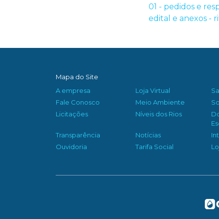
01 - pedidos e re
edital e anexos - 
Mapa do Site
A empresa
Loja Virtual
S
Fale Conosco
Meio Ambiente
So
Licitações
Níveis dos Rios
D
Es
Transparência
Notícias
In
Ouvidoria
Tarifa Social
Lo