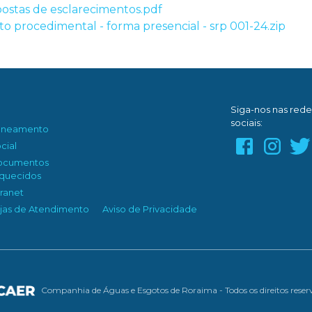
spostas de esclarecimentos.pdf
rito procedimental - forma presencial - srp 001-24.zip
Siga-nos nas rede
sociais:
aneamento
cial
ocumentos
quecidos
tranet
jas de Atendimento
Aviso de Privacidade
Companhia de Águas e Esgotos de Roraima - Todos os direitos reser