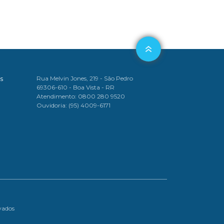
s
Rua Melvin Jones, 219 - São Pedro
69306-610 - Boa Vista - RR
Atendimento: 0800 280 9520
Ouvidoria: (95) 4009-6171
vados